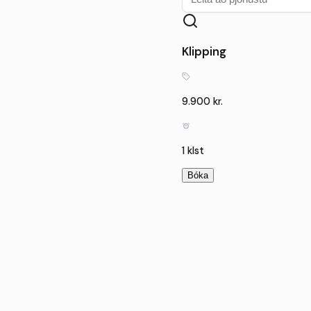
Klipping
9.900 kr.
1 klst
Bóka