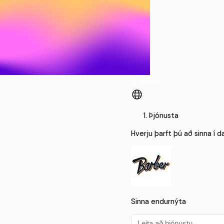
Þjónusta
Hverju þarft þú að sinna í d
Sinna endurnýta