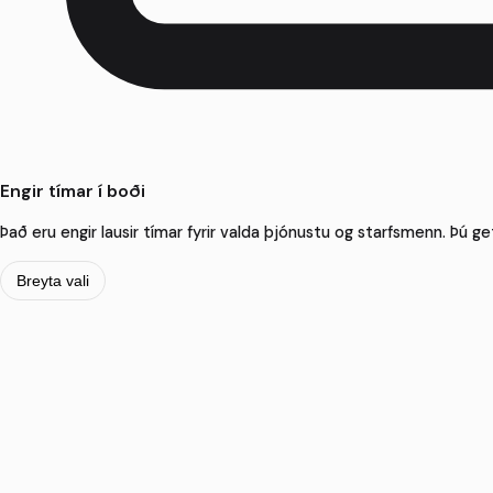
Engir tímar í boði
Það eru engir lausir tímar fyrir valda þjónustu og starfsmenn. Þú get
Breyta vali