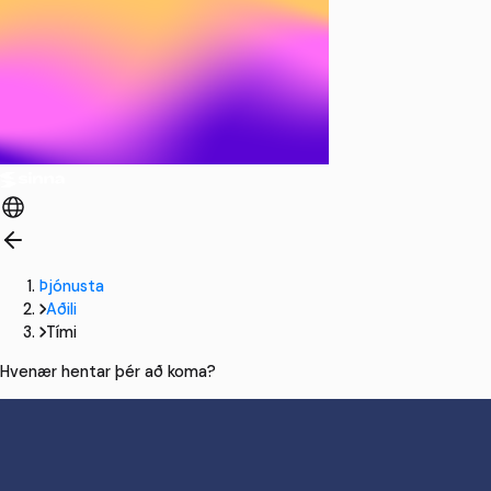
Þjónusta
Aðili
Tími
Hvenær hentar þér að koma?