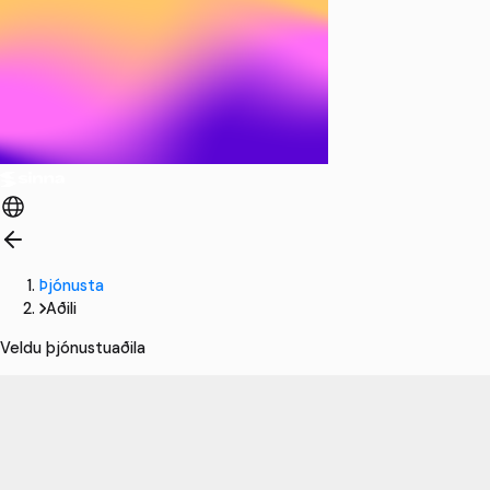
Þjónusta
Aðili
Veldu þjónustuaðila