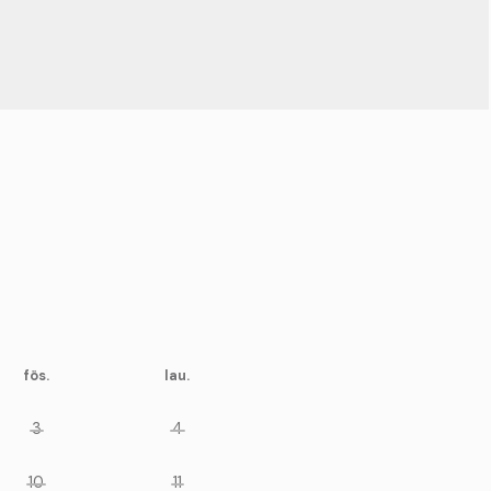
fös.
lau.
3
4
10
11