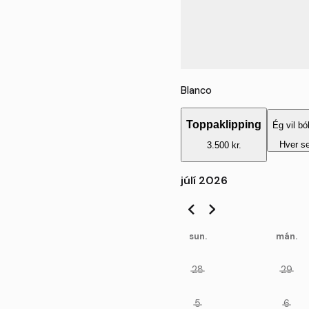
Blanco
Toppaklipping
Ég vil bó
Hver s
3.500 kr.
júlí 2026
sun.
mán.
28
29
5
6