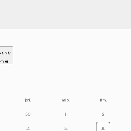
ka hjá:
em er
þri.
mið.
fim.
30
1
2
7
8
9