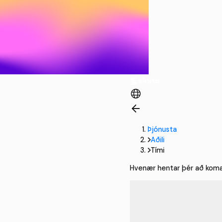
Þjónusta
Aðili
Tími
Hvenær hentar þér að kom