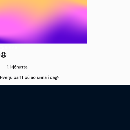
Þjónusta
Hverju þarft þú að sinna í dag?