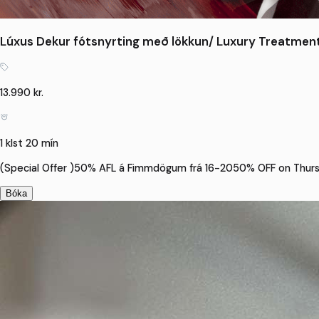
Lúxus Dekur fótsnyrting með lökkun/ Luxury Treatme
13.990 kr.
1 klst 20 mín
(Special Offer )50% AFL á Fimmdögum frá 16-2050% OFF on Thur
Bóka