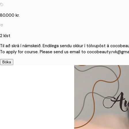
80.000 kr.
2 klst
Til að skrá í námskeið. Endilega sendu okkur í tölvupóst á cocobeau
To apply for course. Please send us email to cocobeauty.rvk@gmai
Bóka