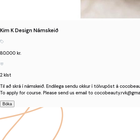
Kim K Design Námskeið
80.000 kr.
2 klst
Til að skrá í námskeið. Endilega sendu okkur í tölvupóst á cocobeau
To apply for course. Please send us email to cocobeauty.rvk@gmai
Bóka