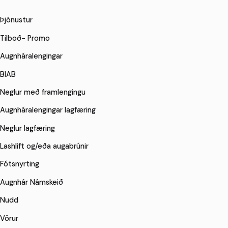
Þjónustur
Tilboð- Promo
Augnháralengingar
BIAB
Neglur með framlengingu
Augnháralengingar lagfæring
Neglur lagfæring
Lashlift og/eða augabrúnir
Fótsnyrting
Augnhár Námskeið
Nudd
Vörur