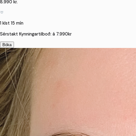
8.990 kr.
1 klst 15 mín
Sérstakt Kynningartilboð: á 7.990kr
Bóka