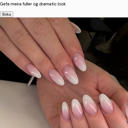
Gefa meira fuller og dramatic look
Bóka