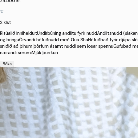
29.500 kr.
2 klst
Ritúalið inniheldur:Undirbúning andlits fyrir nuddAndlitsnudd (slak
og bringuÖrvandi höfuðnudd með Gua ShaHöfuðbað fyrir djúpa slö
sniðið að þínum þörfum ásamt nuddi sem losar spennuGufubað m
nærandi serumiMjúk þurrkun
Bóka