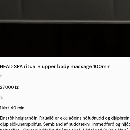
HEAD SPA ritual + upper body massage 100min
27.000 kr.
1 klst 40 mín
Einstök helgiathöfn. Ritúalið er ekki aðeins höfuðnudd og djúphrein
djúp slökunarupplifun. Sambland af nuddtækni, ilmmeðferð og hljó