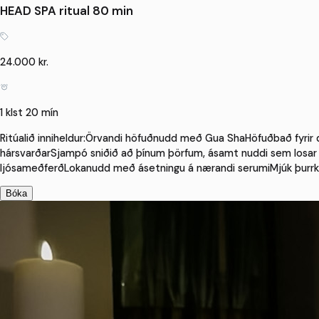
HEAD SPA ritual 80 min
24.000 kr.
1 klst 20 mín
Ritúalið inniheldur:Örvandi höfuðnudd með Gua ShaHöfuðbað fyrir 
hársvarðarSjampó sniðið að þínum þörfum, ásamt nuddi sem los
ljósameðferðLokanudd með ásetningu á nærandi serumiMjúk þurr
Bóka