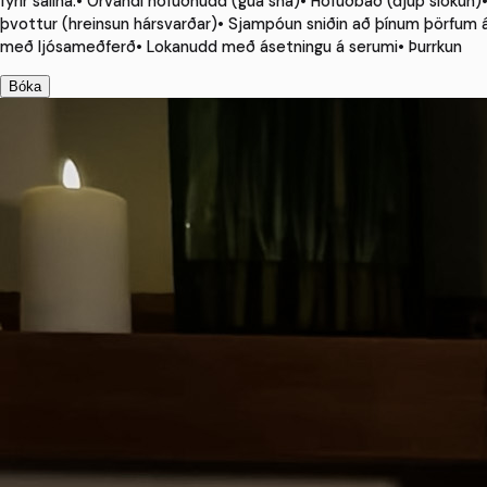
fyrir sálina.• Örvandi höfuðnudd (gua sha)• Höfuðbað (djúp slökun)•
þvottur (hreinsun hársvarðar)• Sjampóun sniðin að þínum þörfum
með ljósameðferð• Lokanudd með ásetningu á serumi• Þurrkun
Bóka