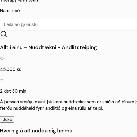
Therapy with team
Námskeið
Allt í einu – Nuddtækni + Andlitsteiping
45.000 kr.
2 klst 30 mín
Á þessari smiðju munt þú læra nuddtækni sem er sniðin að þínum þ
færðu nuddáhald fyrir andlitið og eina rúllu af teipi.
Bóka
Hvernig á að nudda sig heima