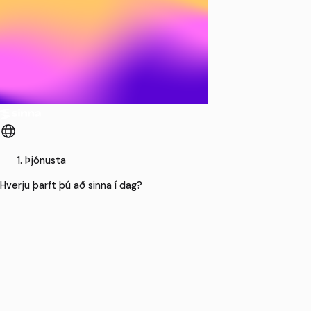
Þjónusta
Hverju þarft þú að sinna í dag?