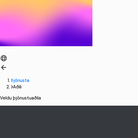
Þjónusta
Aðili
Veldu þjónustuaðila