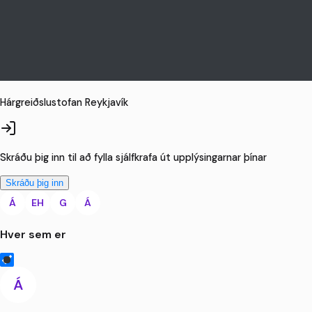
Hárgreiðslustofan Reykjavík
Skráðu þig inn til að fylla sjálfkrafa út upplýsingarnar þínar
Skráðu þig inn
Á
EH
G
Á
Hver sem er
Á