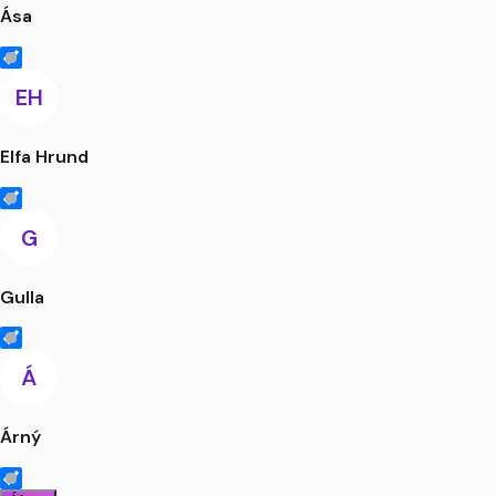
Ása
EH
Elfa Hrund
G
Gulla
Á
Árný