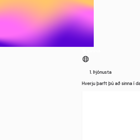
Þjónusta
Hverju þarft þú að sinna í d