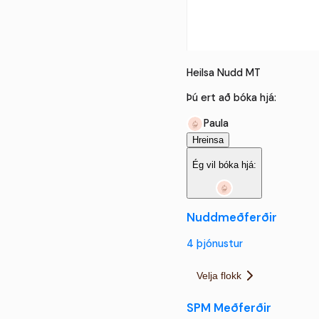
Heilsa Nudd MT
Þú ert að bóka hjá:
Paula
Hreinsa
Ég vil bóka hjá:
Nuddmeðferðir
4
þjónustur
Velja flokk
SPM Meðferðir