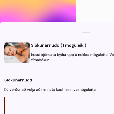
Slökunarnudd (1 möguleiki)
Þessi þjónusta býður upp á nokkra möguleika. Veld
tímabókun.
Þjónusta
Aðili
Tími
Slökunarnudd
Hvenær hentar þér að koma?
Þú verður að velja að minnsta kosti einn valmöguleika