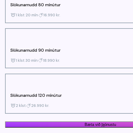
Slökunarnudd 80 mínútur
1 klst 20 mín
16.990 kr.
Slökunarnudd 90 mínútur
Heilsa Nudd MT
1 klst 30 mín
18.990 kr.
Slökunarnudd
Ég vil bóka hjá:
Hver sem er
0 kr.
Slökunarnudd 120 mínútur
2 klst
26.990 kr.
Bæta við þjónustu