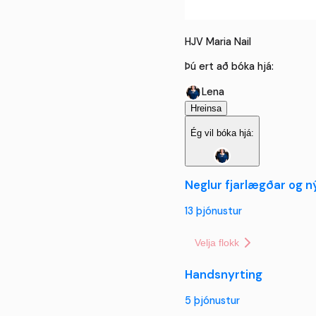
HJV Maria Nail
Þú ert að bóka hjá:
Lena
Hreinsa
Ég vil bóka hjá:
Neglur fjarlægðar og ný
13
þjónustur
Velja flokk
Handsnyrting
5
þjónustur