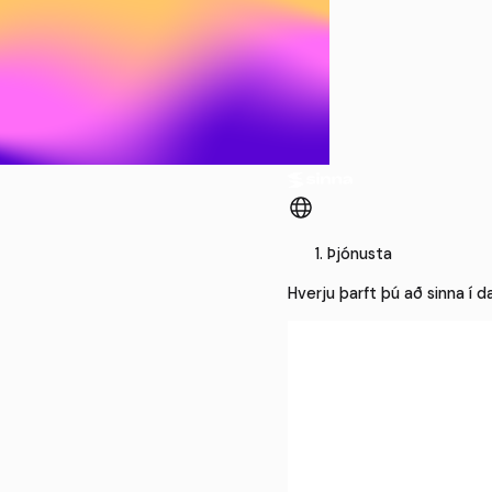
Þjónusta
Hverju þarft þú að sinna í d