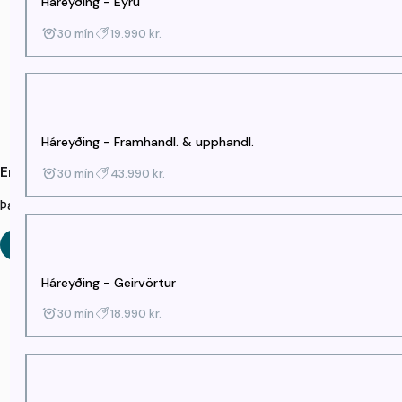
Háreyðing - Eyru
30 mín
19.990 kr.
Háreyðing - Framhandl. & upphandl.
Engir tímar í boði
30 mín
43.990 kr.
Það eru engir lausir tímar fyrir valda þjónustu og starfsmenn. Þú get
Skrá mig á biðlista
Breyta vali
Háreyðing - Geirvörtur
30 mín
18.990 kr.