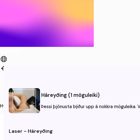
Þjónusta
Aðili
Háreyðing (1 möguleiki)
Tími
Hvenær hentar þér að koma?
Þessi þjónusta býður upp á nokkra möguleika. Ve
Laser - Háreyðing