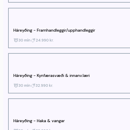
Háreyðing - Framhandleggir/upphandleggir
30 mín
24.990 kr.
Háreyðing - Kynfærasvæði & innanv.læri
30 mín
32.990 kr.
Háreyðing - Haka & vangar