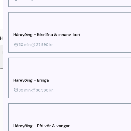
Háreyðing - Bikinílína & innanv. læri
Húðfegrun
30 mín
27.990 kr.
Háreyðing
Ég vil bóka hjá:
Hver sem er
0 kr.
Háreyðing - Bringa
30 mín
30.990 kr.
Háreyðing - Efri vör & vangar