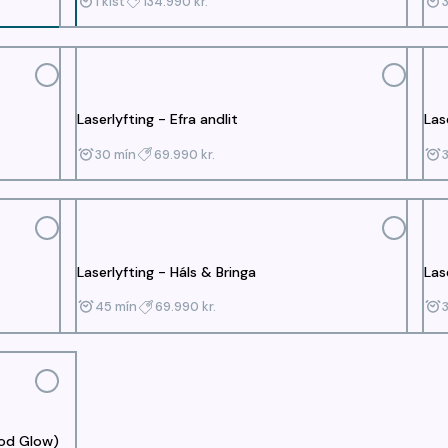
1 klst
134.990 kr.
Laserlyfting - Efra andlit
Las
30 mín
69.990 kr.
Laserlyfting - Háls & Bringa
Las
45 mín
69.990 kr.
ood Glow)