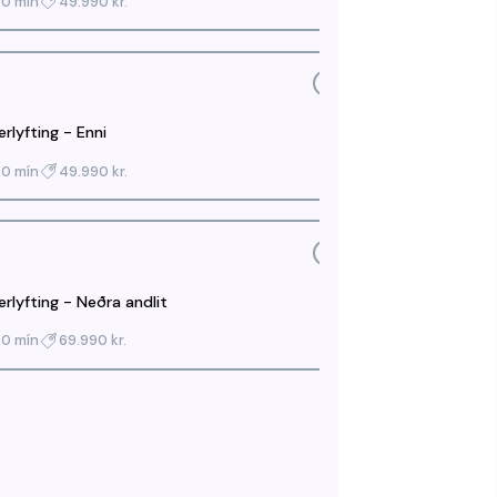
30 mín
49.990 kr.
erlyfting - Enni
30 mín
49.990 kr.
erlyfting - Neðra andlit
30 mín
69.990 kr.