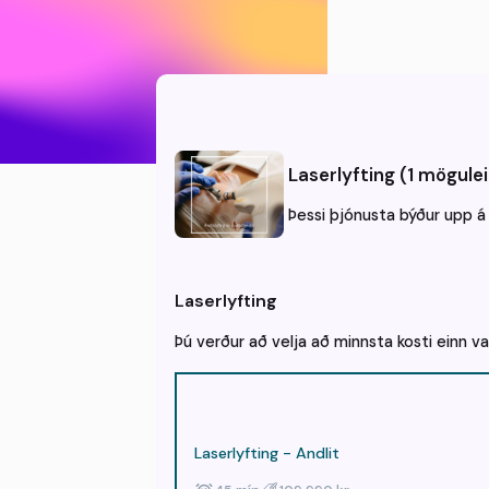
Laserlyfting (1 mögulei
Þessi þjónusta býður upp á 
Þjónusta
Laserlyfting
Aðili
Tími
Þú verður að velja að minnsta kosti einn v
Hvenær hentar þér að kom
Laserlyfting - Andlit