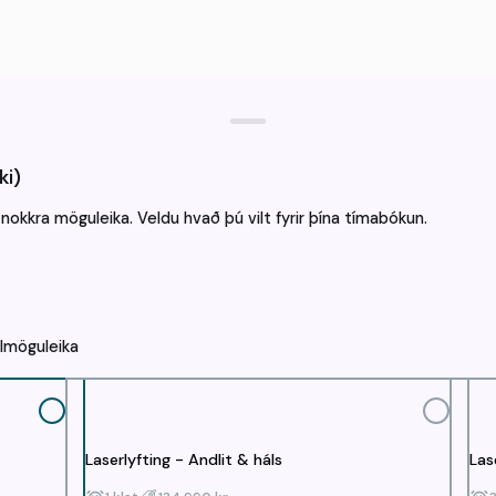
ki)
nokkra möguleika. Veldu hvað þú vilt fyrir þína tímabókun.
almöguleika
a?
Laserlyfting - Andlit & háls
Las