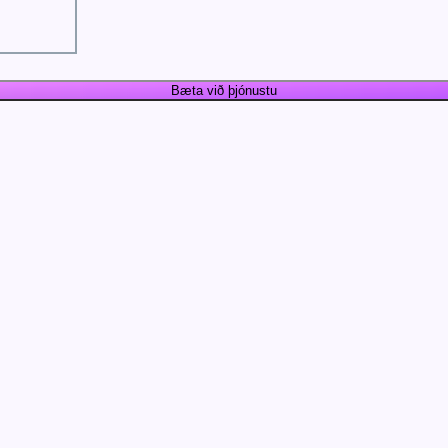
Bæta við þjónustu