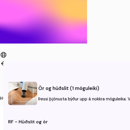
Þjónusta
Aðili
Ör og húðslit (1 möguleiki)
Tími
Hvenær hentar þér að koma?
Þessi þjónusta býður upp á nokkra möguleika. Ve
RF - Húðslit og ör