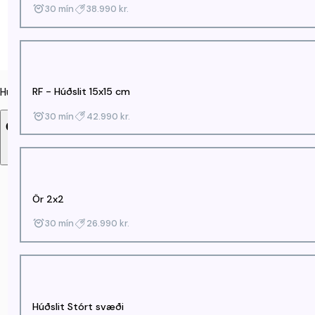
30 mín
38.990 kr.
RF - Húðslit 15x15 cm
Húðfegrun
30 mín
42.990 kr.
Ör og húðslit
Ég vil bóka hjá:
Hver sem er
0 kr.
Ör 2x2
30 mín
26.990 kr.
Húðslit Stórt svæði