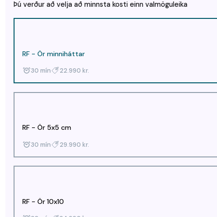
Þú verður að velja að minnsta kosti einn valmöguleika
RF - Ör minniháttar
30 mín
22.990 kr.
RF - Ör 5x5 cm
30 mín
29.990 kr.
RF - Ör 10x10