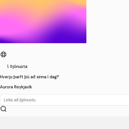
Þjónusta
Hverju þarft þú að sinna í dag?
Aurora Reykjavík