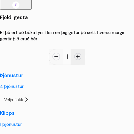
G
Fjöldi gesta
Ef þú ert að bóka fyrir fleiri en þig getur þú sett hversu margir
gestir þið eruð hér
1
Þjónustur
4
þjónustur
Velja flokk
Klipps
1
þjónustur