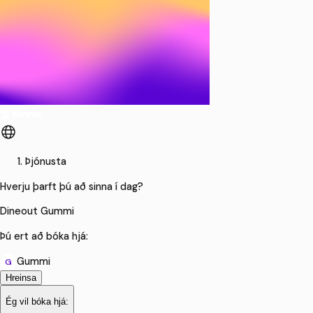
Þjónusta
Hverju þarft þú að sinna í dag?
Dineout Gummi
Þú ert að bóka hjá:
Gummi
G
Hreinsa
Ég vil bóka hjá: