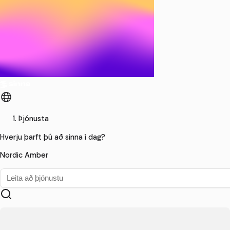
Þjónusta
Hverju þarft þú að sinna í dag?
Nordic Amber