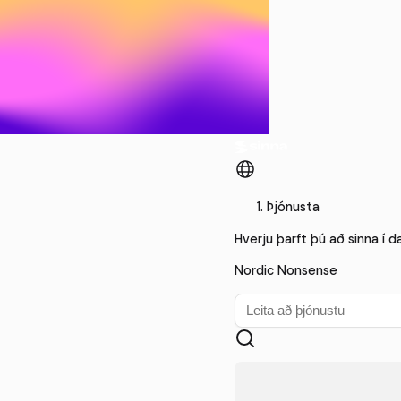
Þjónusta
Hverju þarft þú að sinna í d
Nordic Nonsense