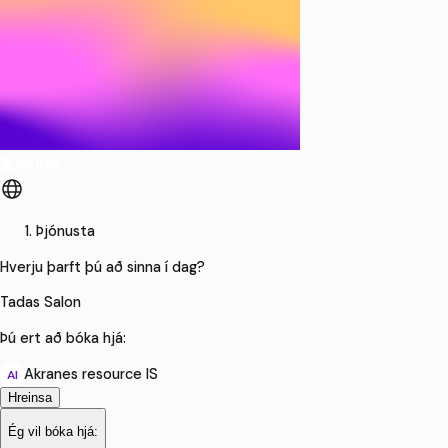
Þjónusta
Hverju þarft þú að sinna í dag?
Tadas Salon
Þú ert að bóka hjá:
Akranes resource IS
AI
Hreinsa
Ég vil bóka hjá: