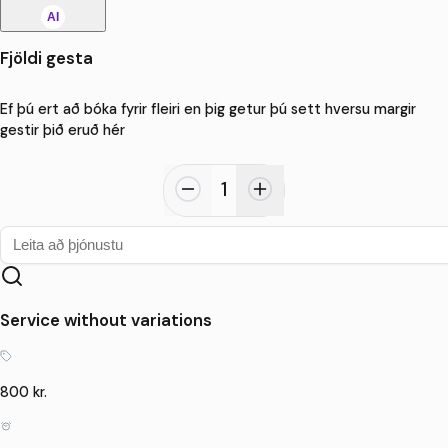
AI
Fjöldi gesta
Ef þú ert að bóka fyrir fleiri en þig getur þú sett hversu margir
gestir þið eruð hér
1
Service without variations
800 kr.