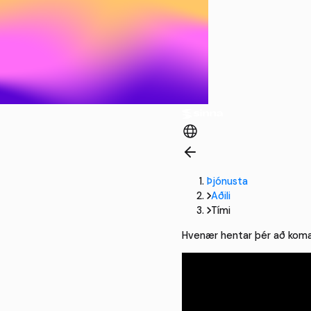
Þjónusta
Aðili
Tími
Hvenær hentar þér að kom