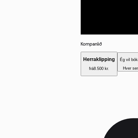
Kompaníið
Herraklipping
Ég vil bók
Hver se
frá
8.500 kr.