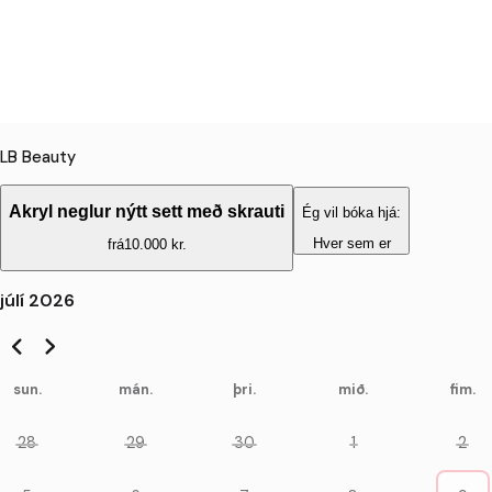
LB Beauty
Akryl neglur nýtt sett með skrauti
Ég vil bóka hjá:
Hver sem er
frá
10.000 kr.
júlí 2026
sun.
mán.
þri.
mið.
fim.
28
29
30
1
2