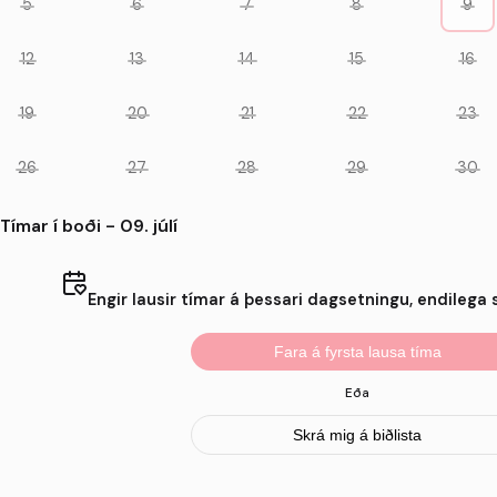
5
6
7
8
9
12
13
14
15
16
19
20
21
22
23
26
27
28
29
30
Tímar í boði - 09. júlí
Engir lausir tímar á þessari dagsetningu, endilega s
Fara á fyrsta lausa tíma
Eða
Skrá mig á biðlista