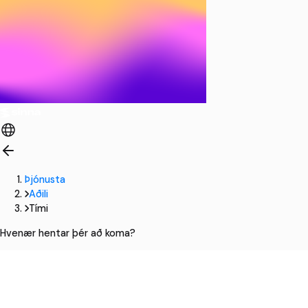
Þjónusta
Aðili
Tími
Hvenær hentar þér að koma?