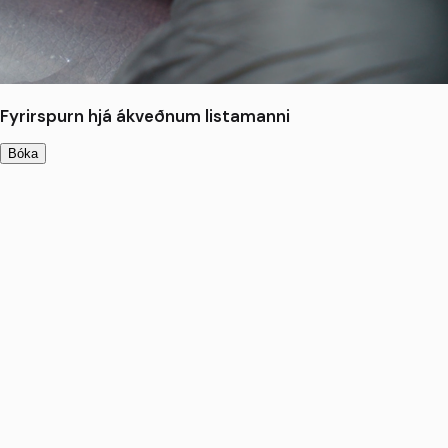
Fyrirspurn hjá ákveðnum listamanni
Bóka