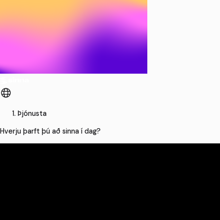
Þjónusta
Hverju þarft þú að sinna í dag?