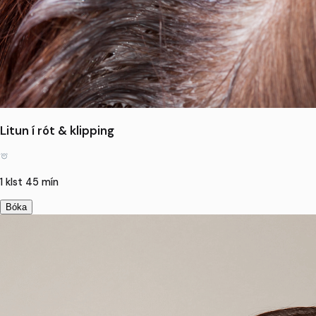
Litun í rót & klipping
1 klst 45 mín
Bóka