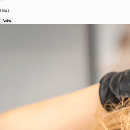
1 klst
Bóka