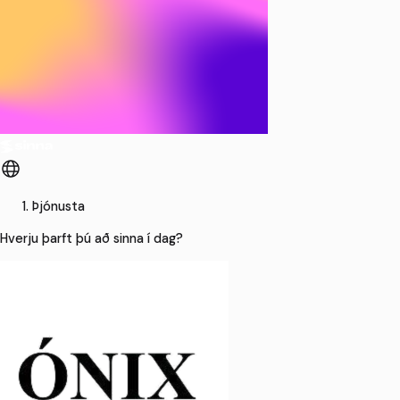
Þjónusta
Hverju þarft þú að sinna í dag?