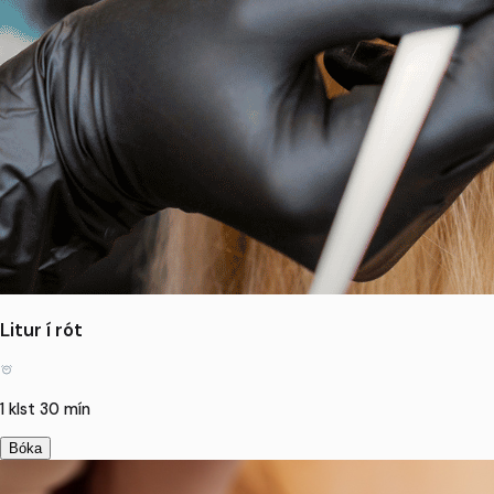
Litur í rót
1 klst 30 mín
Bóka