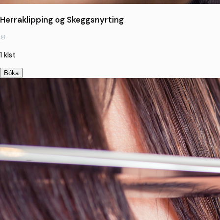
Herraklipping og Skeggsnyrting
1 klst
Bóka