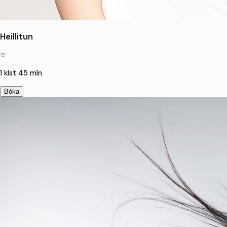
Heillitun
1 klst 45 mín
Bóka