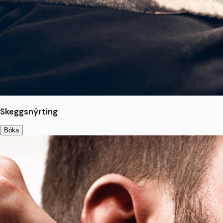
Skeggsnýrting
Bóka