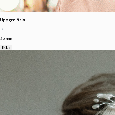
Uppgreiðsla
45 mín
Bóka