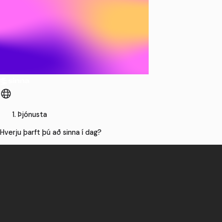
Þjónusta
Hverju þarft þú að sinna í dag?