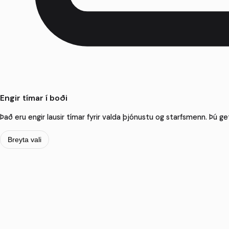
Engir tímar í boði
Það eru engir lausir tímar fyrir valda þjónustu og starfsmenn. Þú get
Breyta vali