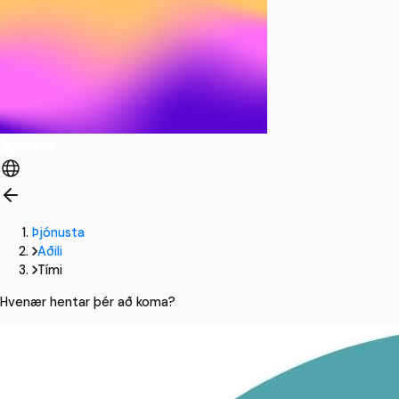
Þjónusta
Aðili
Tími
Hvenær hentar þér að koma?