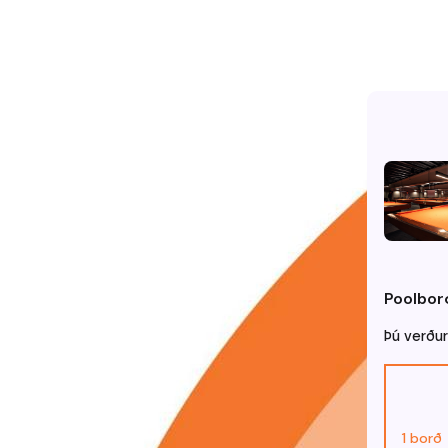
Poolbor
Þú verður
1 borð