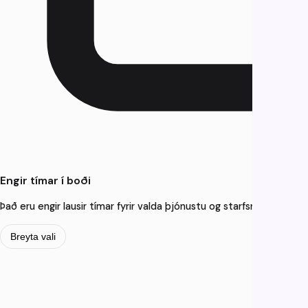
Engir tímar í boði
Það eru engir lausir tímar fyrir valda þjónustu og starfsmenn. Þú get
Breyta vali