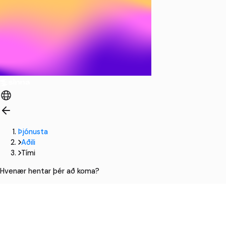
Þjónusta
Aðili
Tími
Hvenær hentar þér að koma?