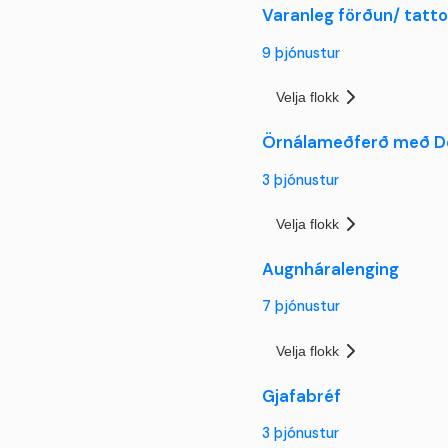
Varanleg förðun/ tatt
9
þjónustur
Velja flokk
Örnálameðferð með D
3
þjónustur
Velja flokk
Augnháralenging
7
þjónustur
Velja flokk
Gjafabréf
3
þjónustur