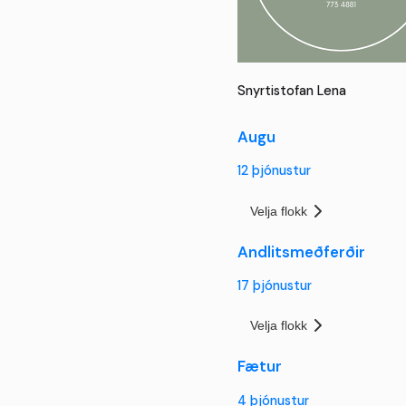
Snyrtistofan Lena
Augu
12
þjónustur
Velja flokk
Andlitsmeðferðir
17
þjónustur
Velja flokk
Fætur
4
þjónustur