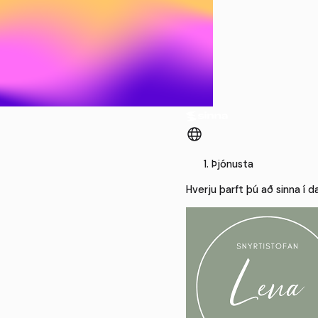
Þjónusta
Hverju þarft þú að sinna í d