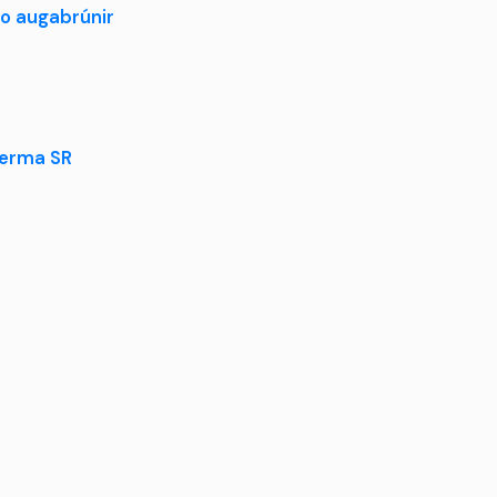
oo augabrúnir
erma SR