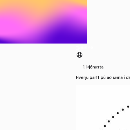
Þjónusta
Hverju þarft þú að sinna í d