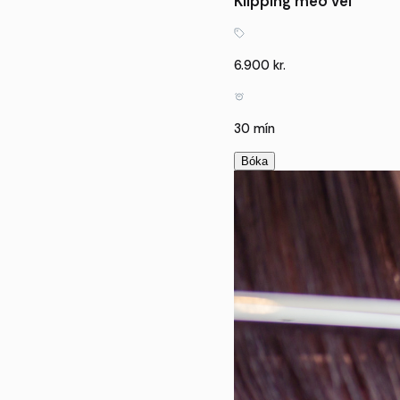
Klipping með vél
6.900 kr.
30 mín
Bóka