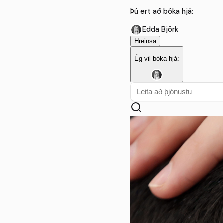
Þú ert að bóka hjá:
Edda Björk
Hreinsa
Ég vil bóka hjá: