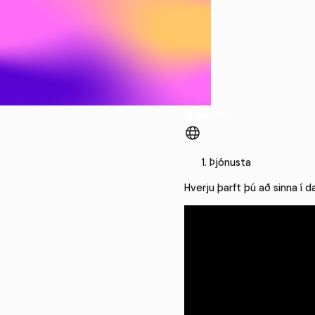
Þjónusta
Hverju þarft þú að sinna í d