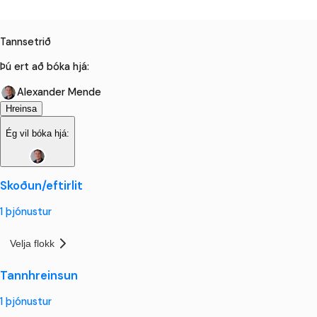
Tannsetrið
Þú ert að bóka hjá:
Alexander Mende
Hreinsa
Ég vil bóka hjá:
Skoðun/eftirlit
1
þjónustur
Velja flokk
Tannhreinsun
1
þjónustur