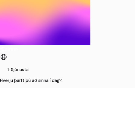
Þjónusta
Hverju þarft þú að sinna í dag?