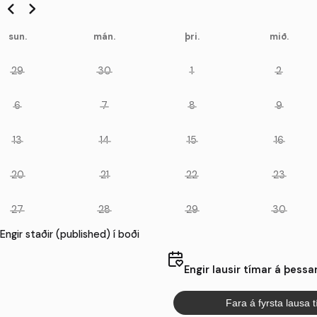
sun.
mán.
þri.
mið.
29
30
1
2
6
7
8
9
13
14
15
16
20
21
22
23
27
28
29
30
Engir staðir (published) í boði
Engir lausir tímar á þessa
Fara á fyrsta lausa 