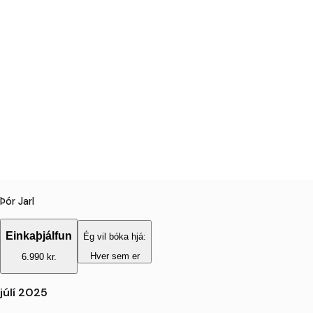
Þór Jarl
Einkaþjálfun
Ég vil bóka hjá:
Hver sem er
6.990 kr.
júlí 2025