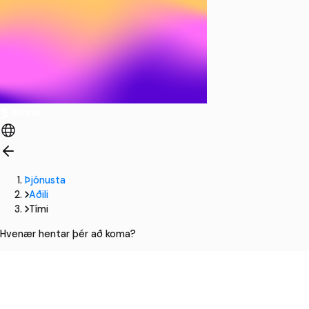
Þjónusta
Aðili
Tími
Hvenær hentar þér að koma?